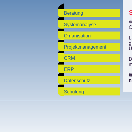
Beratung
W
Systemanalyse
O
Organisation
L
g
Projektmanagement
U
CRM
D
m
ERP
W
n
Datenschutz
Schulung